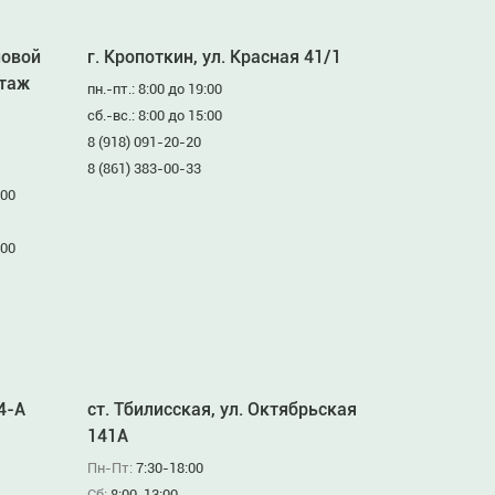
ловой
г. Кропоткин, ул. Красная 41/1
этаж
пн.-пт.: 8:00 до 19:00
сб.-вс.: 8:00 до 15:00
8 (918) 091-20-20
8 (861) 383-00-33
:00
:00
94-А
ст. Тбилисская, ул. Октябрьская
141А
Пн-Пт:
7:30-18:00
Сб:
8:00-13:00