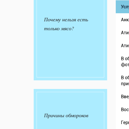
Усл
Почему нельзя есть
Ан
только мясо?
Ати
Ати
В о
фо
В о
при
Вве
Вос
Причины обмороков
Гер