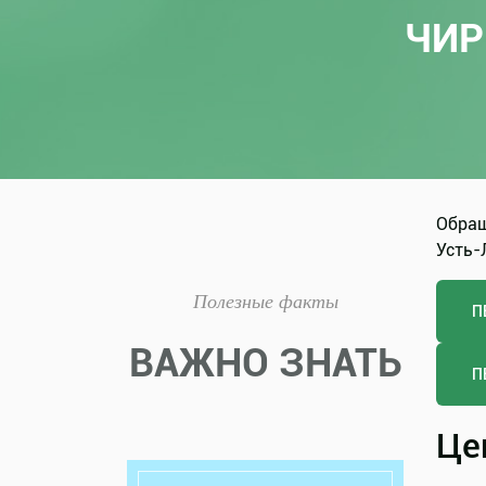
ЧИР
Обращ
Усть-Л
Полезные факты
П
ВАЖНО ЗНАТЬ
П
Це