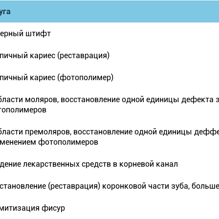
уга
керный штифт
пичный кариес (реставрация)
пичный кариес (фотополимер)
бласти моляров, восстановление одной единицы дефекта 
тополимеров
бласти премоляров, восстановление одной единицы деффе
менением фотополимеров
дение лекарственных средств в корневой канал
становление (реставрация) коронковой части зуба, больше
митизация фисур