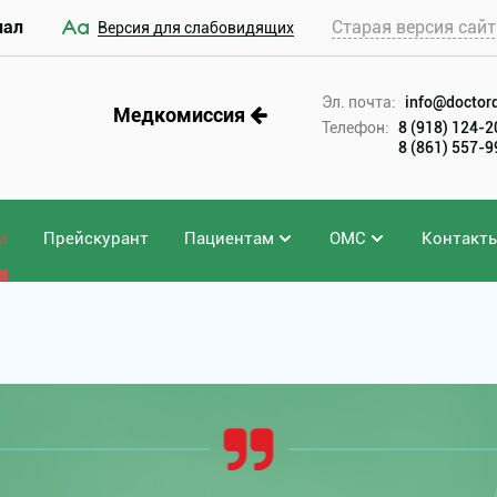
иал
Старая версия сайт
Версия для слабовидящих
Эл. почта:
info@doctord
Медкомиссия
Телефон:
8 (918) 124-
8 (861) 557-
а
Прейскурант
Пациентам
ОМС
Контакт