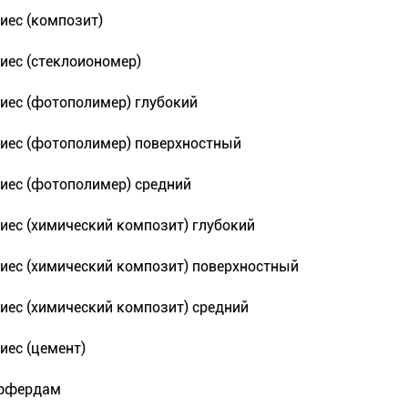
иес (композит)
иес (стеклоиономер)
иес (фотополимер) глубокий
иес (фотополимер) поверхностный
иес (фотополимер) средний
иес (химический композит) глубокий
иес (химический композит) поверхностный
иес (химический композит) средний
иес (цемент)
ффердам