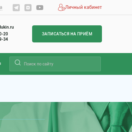
а
Личный кабинет
ukin.ru
20-20
ЗАПИСАТЬСЯ НА ПРИЁМ
99-34
ы