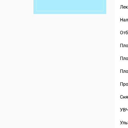
Лек
Нал
Отб
Пло
Пло
Пло
Про
Сня
УВЧ
Ул