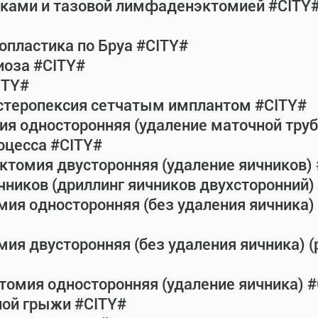
атками и тазовой лимфаденэктомией #CITY
пластика по Бруа #CITY#
иоза #CITY#
ITY#
истеропексия сетчатым имплантом #CITY#
ия односторонняя (удаление маточной тру
оцесса #CITY#
ктомия двусторонняя (удаление яичников)
чников (дриллинг яичников двухсторонний) 
мия односторонняя (без удаления яичника) 
ия двусторонняя (без удаления яичника) (
томия односторонняя (удаление яичника) 
ной грыжи #CITY#