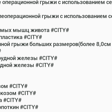
е операционной грыжи с использованием с
леоперационной грыжи с использованием 
рямых мышц живота #CITY#
пластика #CITY#
чной грыжи больших размеров(более 8,0см
#
рудной железы #CITY#
удной железы #CITY#
зом #CITY#
ркозом #CITY#
а #CITY#
опоткин #CITY#