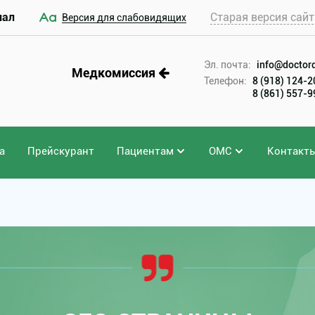
иал
Старая версия сайт
Версия для слабовидящих
Эл. почта:
info@doctord
Медкомиссия
Телефон:
8 (918) 124-
8 (861) 557-
а
Прейскурант
Пациентам
ОМС
Контакт