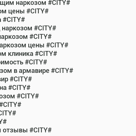
общим наркозом #CITY#
ом цены #CITY#
а #CITY#
д наркозом #CITY#
наркозом #CITY#
наркозом цены #CITY#
ом клиника #CITY#
оимость #CITY#
зом в армавире #CITY#
ир #CITY#
на #CITY#
озом #CITY#
 #CITY#
CITY#
Y#
м отзывы #CITY#