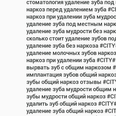
стоматология удаление зуба под
наркоз перед удалением зуба #C
наркоз при удалении зуба мудро
удаление зуба под местным нар
удаление зуба мудрости без нар
сколько стоит удаление зубов п
удаление зуба без наркоза #CITY
удаление молочных зубов нарко
наркоз при удалении зуба #CITY#
вырвать зуб с общим наркозом 
имплантация зубов общий нарко
зубы общий наркоз отзывы #CIT
удаление зуба мудрости общим 
зубы мудрости общий наркоз #C
удалить зуб общий наркоз #CITY
удаление зуба общий наркоз #CI