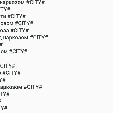
 наркозом #CITY#
ITY#
сти #CITY#
козом #CITY#
коза #CITY#
од наркозом #CITY#
#
зом #CITY#
#CITY#
з #CITY#
Y#
наркозом #CITY#
ITY#
#
TY#