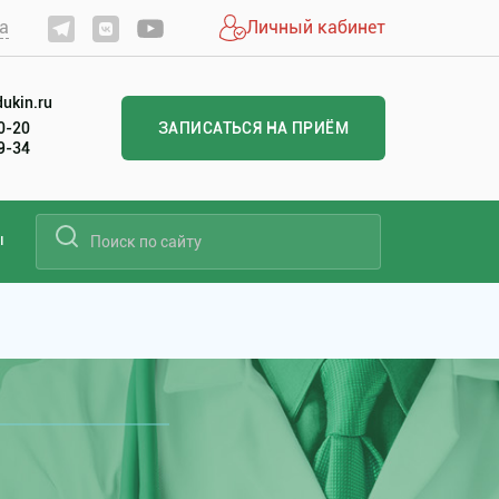
а
Личный кабинет
ukin.ru
20-20
ЗАПИСАТЬСЯ НА ПРИЁМ
99-34
ы